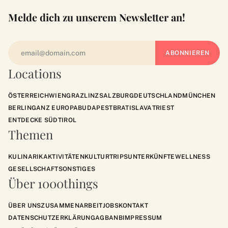
Melde dich zu unserem Newsletter an!
Locations
ÖSTERREICH
WIEN
GRAZ
LINZ
SALZBURG
DEUTSCHLAND
MÜNCHEN
BERLIN
GANZ EUROPA
BUDAPEST
BRATISLAVA
TRIEST
ENTDECKE SÜDTIROL
Themen
KULINARIK
AKTIVITÄTEN
KULTUR
TRIPS
UNTERKÜNFTE
WELLNESS
GESELLSCHAFT
SONSTIGES
Über 1000things
ÜBER UNS
ZUSAMMENARBEIT
JOBS
KONTAKT
DATENSCHUTZERKLÄRUNG
AGB
ANB
IMPRESSUM