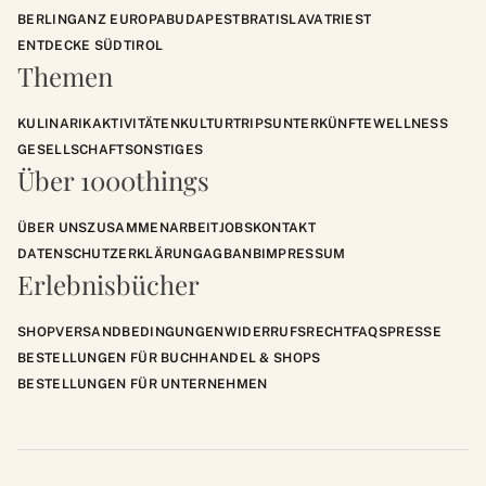
BERLIN
GANZ EUROPA
BUDAPEST
BRATISLAVA
TRIEST
ENTDECKE SÜDTIROL
Themen
KULINARIK
AKTIVITÄTEN
KULTUR
TRIPS
UNTERKÜNFTE
WELLNESS
GESELLSCHAFT
SONSTIGES
Über 1000things
ÜBER UNS
ZUSAMMENARBEIT
JOBS
KONTAKT
DATENSCHUTZERKLÄRUNG
AGB
ANB
IMPRESSUM
Erlebnisbücher
SHOP
VERSANDBEDINGUNGEN
WIDERRUFSRECHT
FAQS
PRESSE
BESTELLUNGEN FÜR BUCHHANDEL & SHOPS
BESTELLUNGEN FÜR UNTERNEHMEN