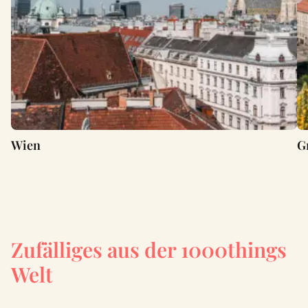
Wien
G
Zufälliges aus der 1000things
Welt