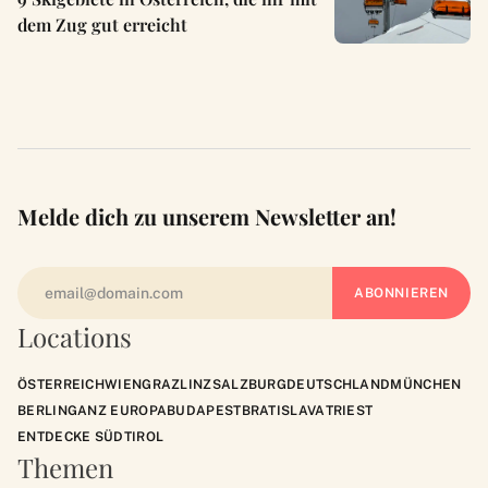
dem Zug gut erreicht
Melde dich zu unserem Newsletter an!
Locations
ÖSTERREICH
WIEN
GRAZ
LINZ
SALZBURG
DEUTSCHLAND
MÜNCHEN
BERLIN
GANZ EUROPA
BUDAPEST
BRATISLAVA
TRIEST
ENTDECKE SÜDTIROL
Themen