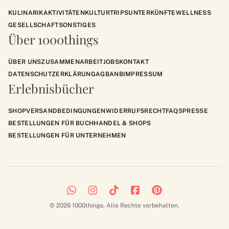
KULINARIK
AKTIVITÄTEN
KULTUR
TRIPS
UNTERKÜNFTE
WELLNESS
GESELLSCHAFT
SONSTIGES
Über 1000things
ÜBER UNS
ZUSAMMENARBEIT
JOBS
KONTAKT
DATENSCHUTZERKLÄRUNG
AGB
ANB
IMPRESSUM
Erlebnisbücher
SHOP
VERSANDBEDINGUNGEN
WIDERRUFSRECHT
FAQS
PRESSE
BESTELLUNGEN FÜR BUCHHANDEL & SHOPS
BESTELLUNGEN FÜR UNTERNEHMEN
© 2026 1000things. Alle Rechte vorbehalten.